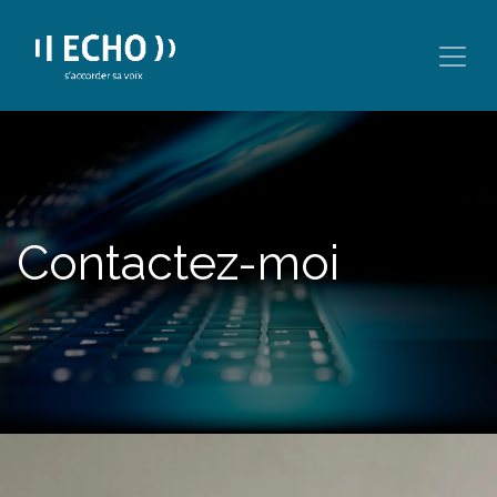
Se rendre au contenu
Contactez-moi